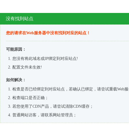
微
欢迎来到 广州中天机械官网,专业螺杆空压机厂家
咨询热线：
信
13711712123
客
服
联系我们
|
新闻资讯
首页
双级螺杆空气压缩机
G系列双级永磁变频螺杆压缩机
Y系列双级节能螺杆空气压缩机
Z系列双级永磁变频螺杆压缩机
B系列双级永磁变频螺杆压缩机
更多空压机产品
Y系列单级螺杆空气压缩机
低压机系列双级永磁变频螺杆压缩机
无油涡旋空气压缩机